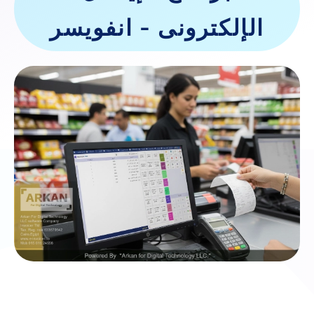
الإلكترونى - انفويسر